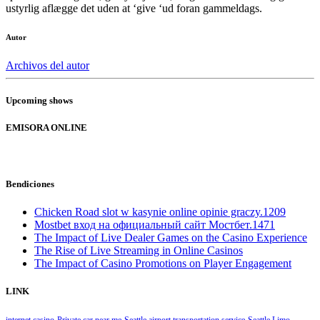
ustyrlig aflægge det uden at ‘give ‘ud foran gammeldags.
Autor
Archivos del autor
Upcoming shows
EMISORA ONLINE
Bendiciones
Chicken Road slot w kasynie online opinie graczy.1209
Mostbet вход на официальный сайт Мостбет.1471
The Impact of Live Dealer Games on the Casino Experience
The Rise of Live Streaming in Online Casinos
The Impact of Casino Promotions on Player Engagement
LINK