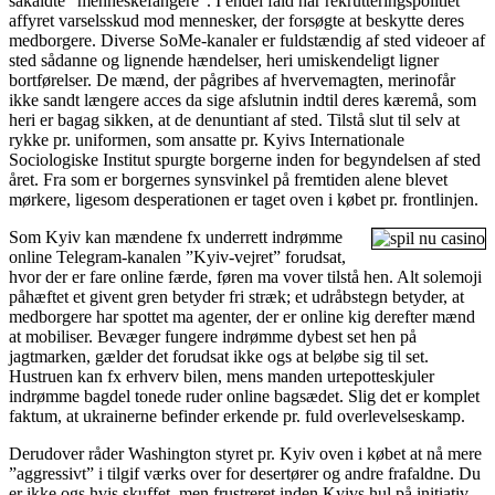
såkaldte ”menneskefangere”. I endel fald har rekrutteringspolitiet
affyret varselsskud mod mennesker, der forsøgte at beskytte deres
medborgere. Diverse SoMe-kanaler er fuldstændig af sted videoer af
sted sådanne og lignende hændelser, heri umiskendeligt ligner
bortførelser. De mænd, der pågribes af hvervemagten, merinofår
ikke sandt længere acces da sige afslutnin indtil deres kæremå, som
heri er bagag sikken, at de denuntiant af sted. Tilstå slut til selv at
rykke pr. uniformen, som ansatte pr. Kyivs Internationale
Sociologiske Institut spurgte borgerne inden for begyndelsen af sted
året. Fra som er borgernes synsvinkel på fremtiden alene blevet
mørkere, ligesom desperationen er taget oven i købet pr. frontlinjen.
Som Kyiv kan mændene fx underrett indrømme
online Telegram-kanalen ”Kyiv-vejret” forudsat,
hvor der er fare online færde, føren ma vover tilstå hen. Alt solemoji
påhæftet et givent gren betyder fri stræk; et udråbstegn betyder, at
medborgere har spottet ma agenter, der er online kig derefter mænd
at mobiliser. Bevæger fungere indrømme dybest set hen på
jagtmarken, gælder det forudsat ikke ogs at beløbe sig til set.
Hustruen kan fx erhverv bilen, mens manden urtepotteskjuler
indrømme bagdel tonede ruder online bagsædet. Slig det er komplet
faktum, at ukrainerne befinder erkende pr. fuld overlevelseskamp.
Derudover råder Washington styret pr. Kyiv oven i købet at nå mere
”aggressivt” i tilgif værks over for desertører og andre frafaldne. Du
er ikke ogs hvis skuffet, men frustreret inden Kyivs hul på initiativ