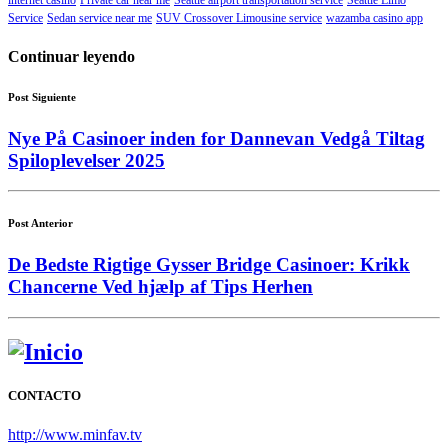
internet casino
Private car near me
Seattle airport transportation service
Seattle Limo
Service
Sedan service near me
SUV Crossover Limousine service
wazamba casino app
Continuar leyendo
Post Siguiente
Nye På Casinoer inden for Dannevan Vedgå Tiltag
Spiloplevelser 2025
Post Anterior
De Bedste Rigtige Gysser Bridge Casinoer: Krikk
Chancerne Ved hjælp af Tips Herhen
CONTACTO
http://www.minfav.tv